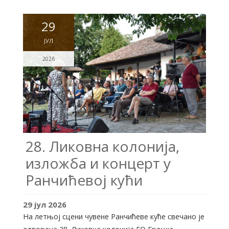
29
ЈУЛ
2026
28. Ликовна колонија,
изложба и концерт у
Ранчићевој кући
29
јул
2026
На летњој сцени чувене Ранчићеве куће свечано је