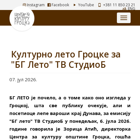
Instagram
Facebook
YouTube
+381 11 850 23 21
ENG
Културно лето Гроцке за
"БГ Лето" ТВ СтудиоБ
07. јул 2026.
БГ ЛЕТО је почело, а о томе како оно изгледа у 
Гроцкој, шта све публику очекује, али и 
посетиоце лепе вароши крај Дунава, за емисију 
"БГ лето" ТВ СтудиоБ у понедељак, 6. јула 2026. 
године говорила је Зорица Атић, директорка 
Центра за културу општине Гроцка, гошћа 