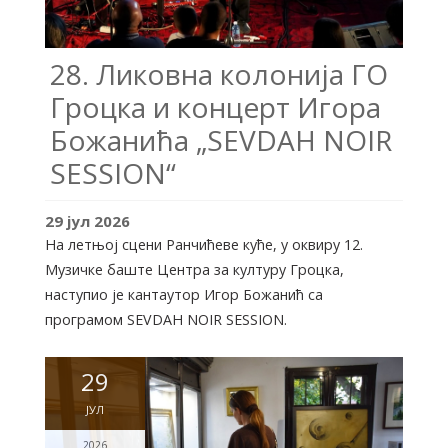
28. Ликовна колонија ГО
Гроцка и концерт Игора
Божанића „SEVDAH NOIR
SESSION“
29
јул
2026
На летњој сцени Ранчићеве куће, у оквиру 12.
Музичке баште Центра за културу Гроцка,
наступио је кантаутор Игор Божанић са
програмом SEVDAH NOIR SESSION.
29
ЈУЛ
2026