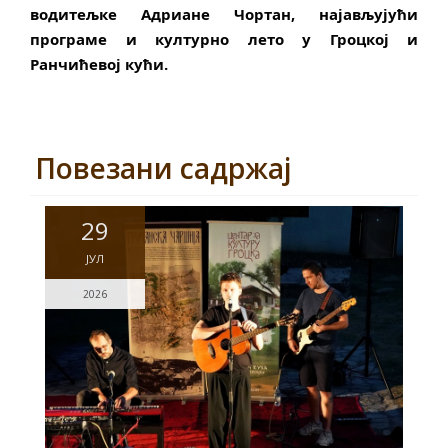
водитељке Адриане Чортан, најављујући 
програме и културно лето у Гроцкој и 
Ранчићевој кући.
Повезани садржај
29
ЈУЛ
2026