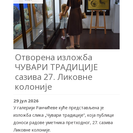
Отворена изложба
ЧУВАРИ ТРАДИЦИЈЕ
сазива 27. Ликовне
колоније
29
јул
2026
У галерији Ранчићеве куће представљена је
изложба слика „Чувари традиције“, која публици
доноси радове уметника претходног, 27. сазива
Ликовне колоније.