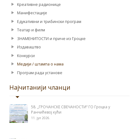
Креативне радионице
Манифестације
Едукативни и трибински програм
Театар и филм
ЗНАМЕНИТОСТИ и приче из Гроцке
Издаваштво
Конкурси
Медији / штампа о нама
Програм рада установе
Најчитанији чланци
58. „ГРОЧАНСКЕ СВЕЧАНОСТИ“ ГО Гроцка у
Ранчићевој кући
11. јул 2026.