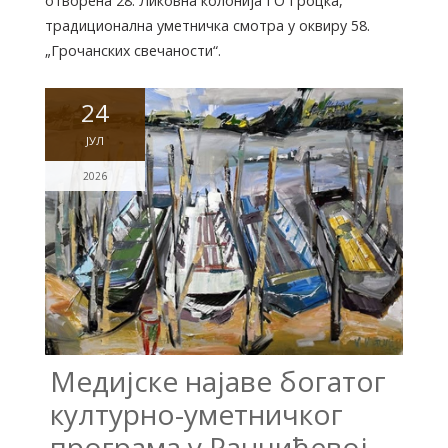
отворена 28. Ликовна колонија ГО Гроцка,
традиционална уметничка смотра у оквиру 58.
„Грочанских свечаности“.
24
ЈУЛ
2026
Медијске најаве богатог
културно-уметничког
програма у Ранчићевој