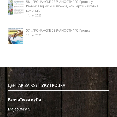
58. „ГРОЧАНСКЕ СВЕЧАНОСТИ“ ГО Гроцка у
Ранчићевој кући: изложба, концерт и Ликовна
колонија
14. јул 2026.
57. „ГРОЧАНСКЕ СВЕЧАНОСТИ“ ГО Гроцка
15. јул 2025.
ЦЕНТАР ЗА КУЛТУРУ ГРОЦКА
Ранчићева кућа
Мајевичка 9