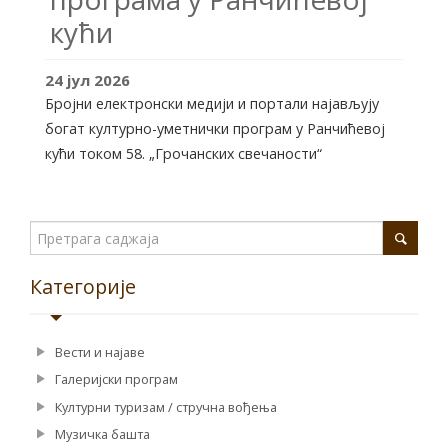
кући
24
јул
2026
Бројни електронски медији и портали најављују
богат културно-уметнички програм у Ранчићевој
кући током 58. „Грочанских свечаности“
Категорије
Вести и најаве
Галеријски програм
Културни туризам / стручна вођења
Музичка башта