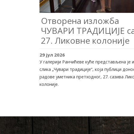
Отворена изложба
ЧУВАРИ ТРАДИЦИЈЕ с
27. Ликовне колоније
29
јул
2026
У галерији Ранчићеве куће представљена је
слика „Чувари традиције“, која публици доно
радове уметника претходног, 27. сазива Лик
колоније.