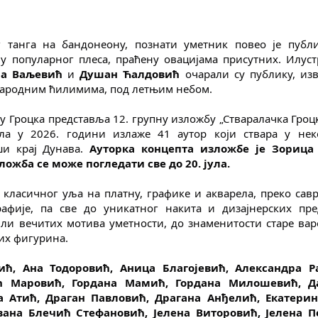
танга на бандонеону, познати уметник повео је публи
 популарног плеса, праћену овацијама присутних. Илустр
а Ваљевић
 и 
Душан Ћалдовић
 очарали су публику, изв
 народним ћилимима, под летњим небом.
у Гроцка представља 12. групну изложбу „Стваралачка Гроцка
ла у 2026. години излаже 41 аутор који ствара у нек
и крај Дунава. 
Ауторка концепта изложбе je Зорица 
ложба се може погледати све до 20. јула.
 класичног уља на платну, графике и акварела, преко савр
афије, па све до уникатног накита и дизајнерских пред
 или вечитих мотива уметности, до знаменитости старе вар
их фигурина.
, Ана Тодоровић, Аница Благојевић, Александра Ра
 Маровић, Гордана Мамић, Гордана Милошевић, Да
а Атић, Драган Павловић, Драгана Анђелић, Екатерин
ана Блечић Стефановић, Јелена Виторовић, Јелена П