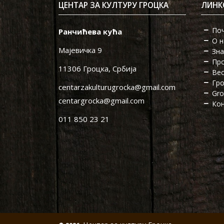
ЦЕНТАР ЗА КУЛТУРУ ГРОЦКА
ЛИНК
По
Ранчићева кућа
О н
Мајевичка 9
Зна
Пр
11306 Гроцка, Србија
Ве
Гро
centarzakulturugrocka@gmail.com
Gro
centargrocka@gmail.com
Кон
011 850 23 21