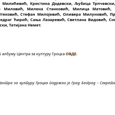
с Милићевић, Кристина Додевски, Љубица Трпчевски,
е Миловић, Милена Станковић, Милица Матовић, 
ековић, Стефан Милојевић, Оливера Милуновић, Пре
драг Ћирић, Сања Лазаревић, Светлана Видовић, Сн
ки, Татијана Немет.
 албуму Центра за културу Гроцка 
ОВДЕ.
нтра за културу Гроцка подржао је Град Београд – Секрета