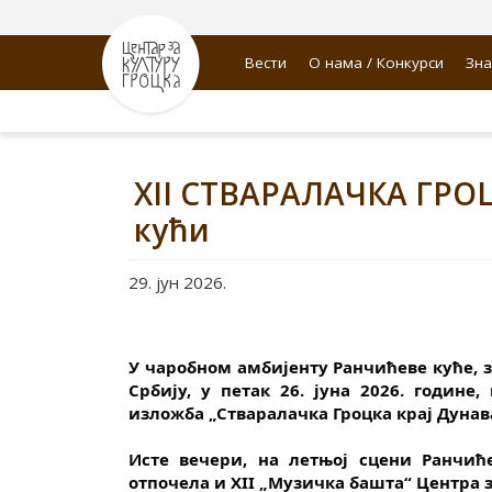
Вести
О нама / Конкурси
Зна
XII СТВАРАЛАЧКА ГРОЦК
кући
29. јун 2026.
У чаробном амбијенту Ранчићеве куће, з
Србију, у петак 26. јуна 2026. године
изложба „Стваралачка Гроцка крај Дунав
Исте вечери, на летњој сцени Ранчић
отпочела и XII „Музичка башта“ Центра з