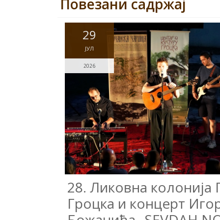
Повезани садржај
29
ЈУЛ
2026
28. Ликовна колонија 
Гроцка и концерт Иго
Божанића „SEVDAH NO