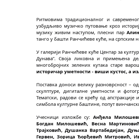
Ритмовима традиционалног и савременог 
узбудљиво музичко путовање кроз историју
музику живим наступом, плесни пар 
Алин
танго у башти Ранчићеве куће, на српским
У галерији Ранчићеве куће Центар за култур
Дунава“. Своја ликовна и примењена де
многобројних зелених кутака старе варош
историчар уметности - виши кустос, а из
Поставка доноси велику разноврсност – од
скулптуре, дигиталне уметности и фотогр
Тематски, радови се крећу од апстракције
симбола културне баштине, попут винчанск
Учесници изложбе су: 
Анђела Милошевић
Богдан Милошевић, Весна Мартиновић
Трајковић, Душанка Вартабедијан, Дуњ
Гервен, Зорица Ђорђевић Митровић, Ив