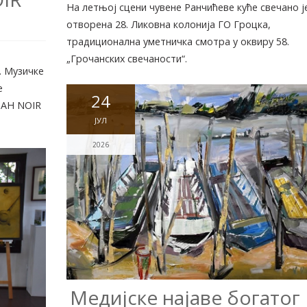
На летњој сцени чувене Ранчићеве куће свечано ј
отворена 28. Ликовна колонија ГО Гроцка,
традиционална уметничка смотра у оквиру 58.
„Грочанских свечаности“.
. Музичке
е
24
DAH NOIR
ЈУЛ
2026
Медијске најаве богатог