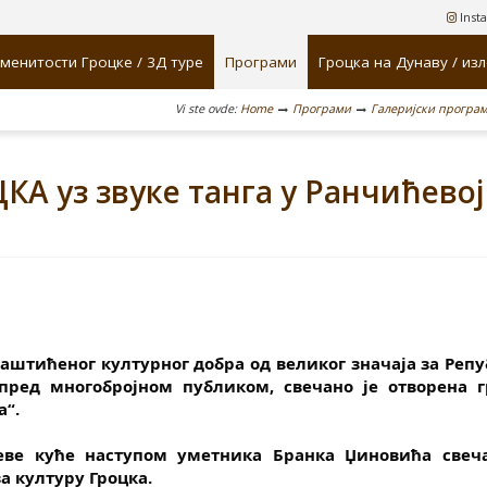
Inst
менитости Гроцке / 3Д туре
Програми
Гроцка на Дунаву / из
Vi ste ovde:
Home
Програми
Галеријски програ
А уз звуке танга у Ранчићевој
аштићеног културног добра од великог значаја за Репу
, пред многобројном публиком, свечано је отворена г
а“.
еве куће наступом уметника Бранка Џиновића свечан
а културу Гроцка.