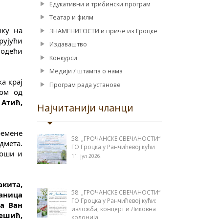
Едукативни и трибински програм
Театар и филм
ку на 
ЗНАМЕНИТОСТИ и приче из Гроцке
ујући 
Издаваштво
одећи 
Конкурси
Медији / штампа о нама
 крај 
Програм рада установе
ом од 
Атић, 
Најчитанији чланци
емене 
58. „ГРОЧАНСКЕ СВЕЧАНОСТИ“
мета. 
ГО Гроцка у Ранчићевој кући
оши и 
11. јул 2026.
кита, 
58. „ГРОЧАНСКЕ СВЕЧАНОСТИ“
ница 
ГО Гроцка у Ранчићевој кући:
а Ван 
изложба, концерт и Ликовна
ешић, 
колонија