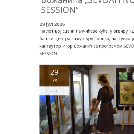
SESSION“
29
јул
2026
На летњој сцени Ранчићеве куће, у оквиру 12
баште Центра за културу Гроцка, наступио ј
кантаутор Игор Божанић са програмом SEV
SESSION.
29
ЈУЛ
2026