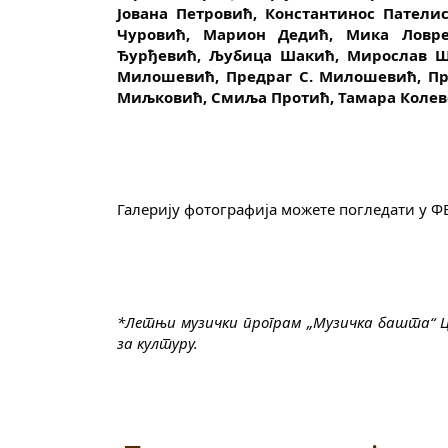
Јована Петровић, Константинос Патели
Чуровић, Марион Дедић, Мика Ловр
Ђурђевић, Љубица Шакић, Мирослав Шт
Милошевић, Предраг С. Милошевић, Пре
Миљковић, Смиља Протић, Тамара Колевс
Галерију фотографија можете погледати у ФБ
*Летњи музички програм „Музичка башта“ Це
за културу.