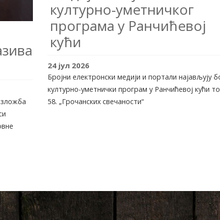
културно-уметничког
програма у Ранчићевој
кући
азива
24
јул
2026
Бројни електронски медији и портали најављују б
културно-уметнички програм у Ранчићевој кући т
58. „Грочанских свечаности“
 изложба
си
овне