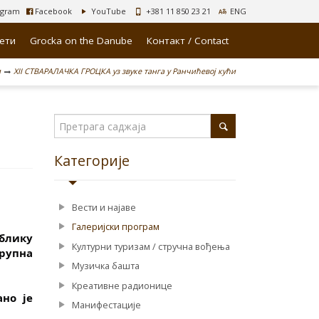
agram
Facebook
YouTube
+381 11 850 23 21
ENG
лети
Grocka on the Danube
Контакт / Contact
м
XII СТВАРАЛАЧКА ГРОЦКА уз звуке танга у Ранчићевој кући
Категорије
Вести и најаве
Галеријски програм
блику 
Културни туризам / стручна вођења
рупна 
Музичка башта
Креативне радионице
о је 
Манифестације