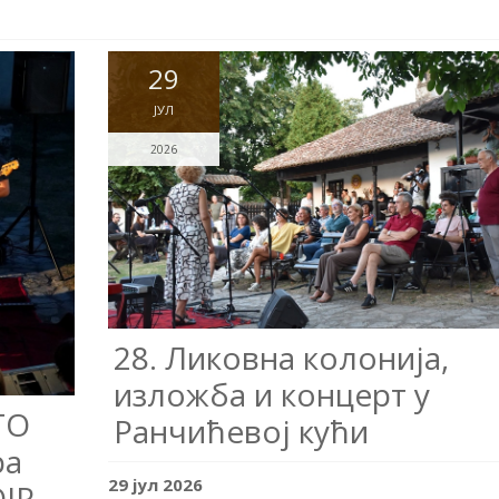
29
ЈУЛ
2026
28. Ликовна колонија,
изложба и концерт у
ГО
Ранчићевој кући
ра
29
јул
2026
IR