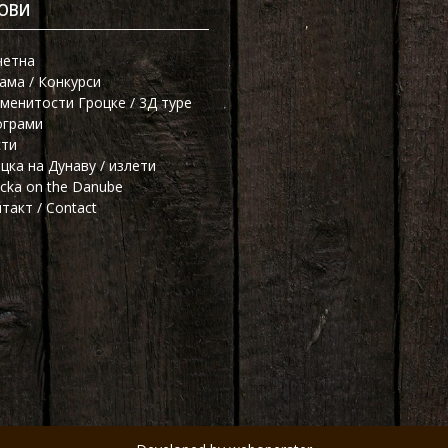
ОВИ
четна
ама / Конкурси
менитости Гроцке / 3Д туре
ограми
сти
цка на Дунаву / излети
cka on the Danube
такт / Contact