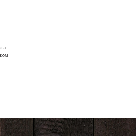
огат
оком