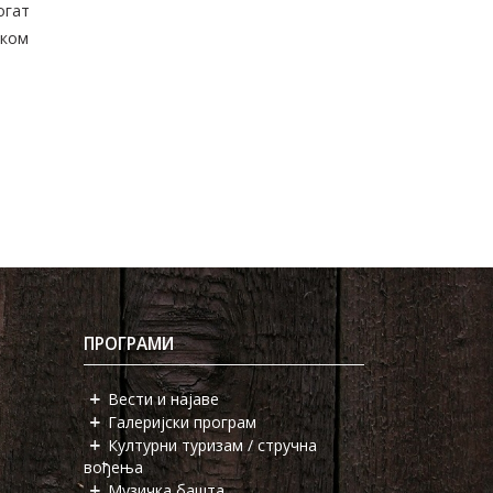
огат
оком
ПРОГРАМИ
Вести и најаве
Галеријски програм
Културни туризам / стручна
вођења
Музичка башта