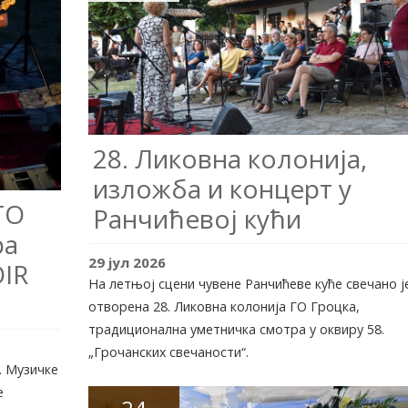
28. Ликовна колонија,
изложба и концерт у
ГО
Ранчићевој кући
ра
29
јул
2026
IR
На летњој сцени чувене Ранчићеве куће свечано ј
отворена 28. Ликовна колонија ГО Гроцка,
традиционална уметничка смотра у оквиру 58.
„Грочанских свечаности“.
. Музичке
е