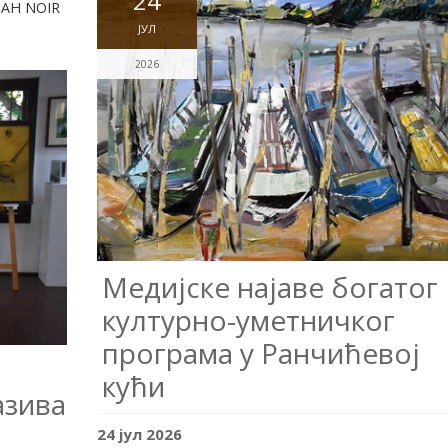
24
DAH NOIR
ЈУЛ
2026
Медијске најаве богатог
културно-уметничког
програма у Ранчићевој
кући
азива
24
јул
2026