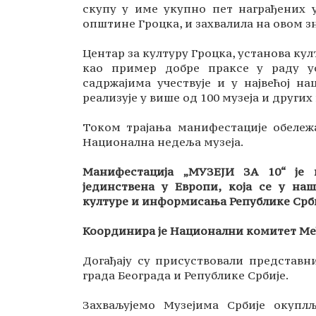
скупу у име укупно пет награђених у
општине Гроцка, и захвалила на овом з
Центар за културу Гроцка, установа ку
као пример добре праксе у раду ус
садржајима учествује и у највећој на
реализује у више од 100 музеја и други
Током трајања манифестације обележа
Национална недеља музеја.
Манифестација „МУЗЕЈИ ЗА 10“ је н
јединствена у Европи, која се у н
културе и информисања Републике Срби
Координира је Национални комитет Међ
Догађају су присуствовали представн
града Београда и Републике Србије.
Захваљујемо Музејима Србије окупл