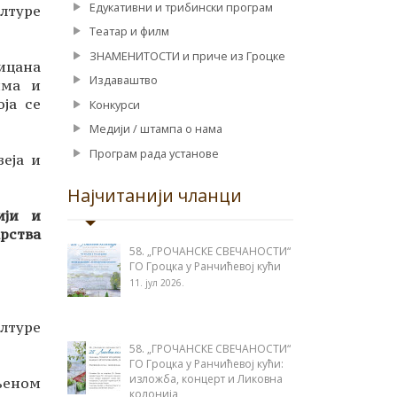
Едукативни и трибински програм
лтуре
Театар и филм
ЗНАМЕНИТОСТИ и приче из Гроцке
тицана
Издаваштво
има и
оја се
Конкурси
Медији / штампа о нама
Програм рада установе
еја и
Најчитанији чланци
ији и
рства
58. „ГРОЧАНСКЕ СВЕЧАНОСТИ“
ГО Гроцка у Ранчићевој кући
11. јул 2026.
лтуре
58. „ГРОЧАНСКЕ СВЕЧАНОСТИ“
ГО Гроцка у Ранчићевој кући:
изложба, концерт и Ликовна
љеном
колонија