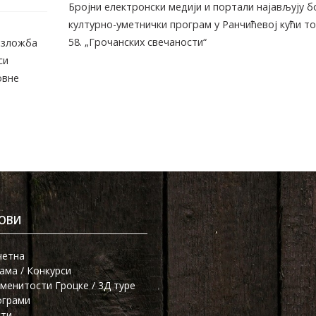
Бројни електронски медији и портали најављују б
културно-уметнички програм у Ранчићевој кући т
58. „Грочанских свечаности“
 изложба
си
овне
ОВИ
четна
ама / Конкурси
менитости Гроцке / 3Д туре
ограми
сти