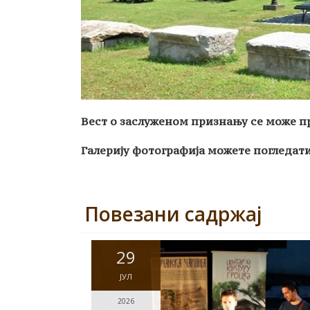
Вест о заслуженом признању се може п
Галерију фотографија можете погледати
Повезани садржај
29
ЈУЛ
2026