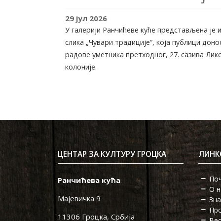
29
јул
2026
У галерији Ранчићеве куће представљена је
слика „Чувари традиције“, која публици доно
радове уметника претходног, 27. сазива Лик
колоније.
ЦЕНТАР ЗА КУЛТУРУ ГРОЦКА
ЛИНК
По
Ранчићева кућа
О н
Мајевичка 9
Зна
Пр
11306 Гроцка, Србија
Ве