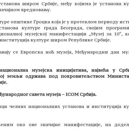
станова широм Србије, међу којима је установа ку
начајном вредновању.
лтуре општине Гроцка која је у протеклом периоду ис
танова културе града Београда, својим програм
ционалној музејској манифестацији „Музеј за 10“, к
х институција културе широм Републике Србије.
вају се Европска ноћ музеја, Међународни дан муз
ационална музејска иницијатива, највећа у Срб
ашој земљи одржава под покровитељством Министа
је.
ународног савета музеја – ICOM Србија.
ици челних националних установа и институција ку
љеним око ове значајне манифестације, на доде