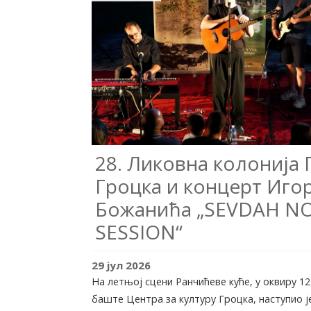
28. Ликовна колонија 
Гроцка и концерт Иго
Божанића „SEVDAH NO
SESSION“
29
јул
2026
На летњој сцени Ранчићеве куће, у оквиру 12
баште Центра за културу Гроцка, наступио ј