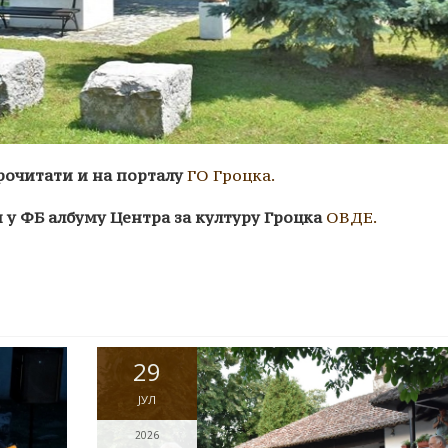
рочитати и на порталу
ГО Гроцка.
 у ФБ албуму Центра за културу Гроцка
ОВДЕ.
29
ЈУЛ
2026