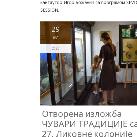
кантаутор Игор Божанић са програмом SEV
SESSION.
29
ЈУЛ
2026
Отворена изложба
ЧУВАРИ ТРАДИЦИЈЕ с
27. Ликовне колоније