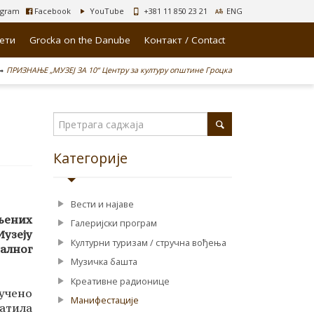
agram
Facebook
YouTube
+381 11 850 23 21
ENG
лети
Grocka on the Danube
Контакт / Contact
ПРИЗНАЊЕ „МУЗЕЈ ЗА 10“ Центру за културу општине Гроцка
Категорије
Вести и најаве
пљених
Галеријски програм
Музеју
Културни туризам / стручна вођења
налног
Музичка башта
Креативне радионице
учено
Манифестације
ратила