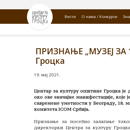
Вести
О нама / Конкурси
Зна
ПРИЗНАЊЕ „МУЗЕЈ ЗА 1
Гроцка
19. мај 2021.
Центар за културу општине Гроцка је 
око ове значајне манифестације, које 
савремене уметности у Београду, 18. 
комитета ICOM Србија.
Признање за посебно залагање током
директорки Центра за културу Гроц