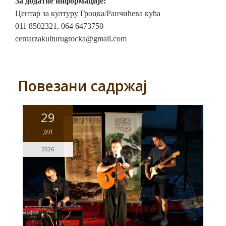
За додатне информације:
Центар за културу Гроцка/Ранчићева кућа
011 8502321, 064 6473750
centarzakulturugrocka@gmail.com
Повезани садржај
29
ЈУЛ
2026