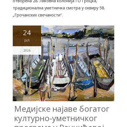
отворена 28. Ликовна колонија ГО Гроцка,
традиционална уметничка смотра у оквиру 58.
„Грочанских свечаности“.
24
ЈУЛ
2026
Медијске најаве богатог
културно-уметничког