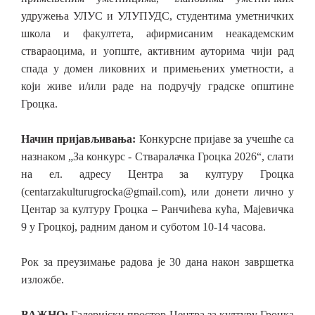
удружења УЛУС и УЛУПУДС, студентима уметничких
школа и факултета, афирмисаним неакадемским
ствараоцима, и уопште, активним ауторима чији рад
спада у домен ликовних и примењених уметности, а
који живе и/или раде на подручју градске општине
Гроцка.
Начин пријављивања:
Конкурсне пријаве за учешће са
назнаком „За конкурс - Стваралачка Гроцка 2026“, слати
на ел. адресу Центра за културу Гроцка
(centarzakulturugrocka@gmail.com), или донети лично у
Центар за културу Гроцка – Ранчићева кућа, Мајевичка
9 у Гроцкој, радним даном и суботом 10-14 часова.
Рок за прeузимање радова је 30 дана након завршетка
изложбе.
ВАЖНО:
Галеријски простор Центра за културу Гроцка