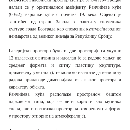
налази се у оригиналном амбијенту Ранчићеве куће
(60м2), варошке куће с почетка 19. века. Објекат је
заштићен од стране Завода за заштиту споменика
културе града Београда као споменик културе/народног
неимарства од великог значаја за Републику Србију.
Галеријски простор обухвата две просторије са укупно
12 излагачких витрина и идеалан је за радове мањег до
средњег формата и ситну пластику
(скулптуре,
примењену уметност), те молимо излагаче да величину
радова прилагоде димензијама излагачког простора и
карактеру објекта.
Ранчићева кућа располаже пространом баштом
парковског типа, која се лети користи као музичка
сцена, али и излагачки простор на отвореном (за форме
у простору отпорне на атмосфералије).