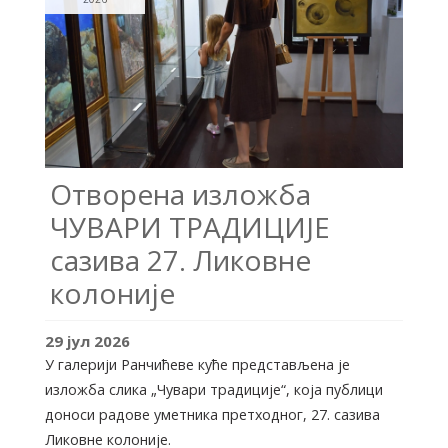
Отворена изложба
ЧУВАРИ ТРАДИЦИЈЕ
сазива 27. Ликовне
колоније
29
јул
2026
У галерији Ранчићеве куће представљена је
изложба слика „Чувари традиције“, која публици
доноси радове уметника претходног, 27. сазива
Ликовне колоније.