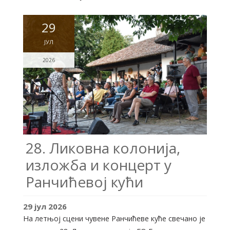
29
ЈУЛ
2026
28. Ликовна колонија,
изложба и концерт у
Ранчићевој кући
29
јул
2026
На летњој сцени чувене Ранчићеве куће свечано је