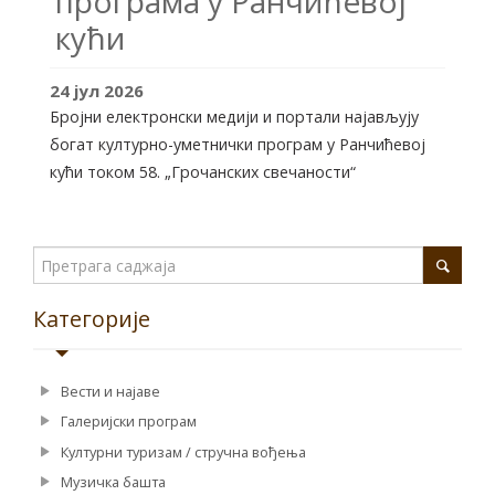
програма у Ранчићевој
кући
24
јул
2026
Бројни електронски медији и портали најављују
богат културно-уметнички програм у Ранчићевој
кући током 58. „Грочанских свечаности“
Категорије
Вести и најаве
Галеријски програм
Културни туризам / стручна вођења
Музичка башта