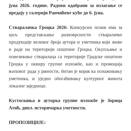
јуна 2026. године. Радови одабрани за излагање се
предају у галерији Ранчићеве куће до 6. јуна.
Стваралачка Гроцка 2026:
Конкурсни позив има за
циљ представљање разноврсности стваралачке
продукције великог броја аутора и уметника који живе
и раде на територији општине Гроцка. Окупљање и
повезивање стваралаца са територије Градске општине
Гроцка у оквиру групне изложбе, као и промоција
њиховог рада у јавности, битан је корак ка оснаживању
уметника, и уједно обогаћивању културног живота
локалне заједнице.
Кустоскиња и ауторка групне изложбе је Зорица
Атић, дипл. историчарка уметности.
ПРОПОЗИЦИЈЕ: