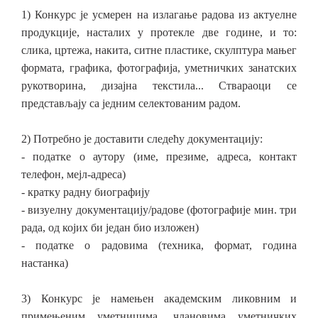
1) Конкурс је усмерен на излагање радова из актуелне
продукције, насталих у протекле две године, и то:
слика, цртежа, накита, ситне пластике, скулптура мањег
формата, графика, фотографија, уметничких занатских
рукотворина, дизајна текстила... Ствараоци се
представљају са једним селектованим радом.
2) Потребно је доставити следећу документацију:
- податке о аутору (име, презиме, адреса, контакт
телефон, мејл-адреса)
- кратку радну биографију
- визуелну документацију/радове (фотографије мин. три
рада, од којих би један био изложен)
- податке о радовима (техника, формат, година
настанка)
3) Конкурс је намењен академским ликовним и
примењеним уметницима, члановима уметничких