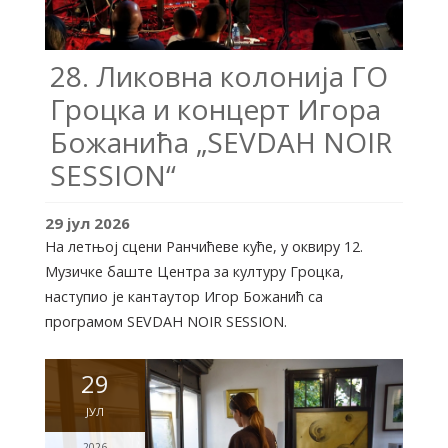
28. Ликовна колонија ГО
Гроцка и концерт Игора
Божанића „SEVDAH NOIR
SESSION“
29
јул
2026
На летњој сцени Ранчићеве куће, у оквиру 12.
Музичке баште Центра за културу Гроцка,
наступио је кантаутор Игор Божанић са
програмом SEVDAH NOIR SESSION.
29
ЈУЛ
2026