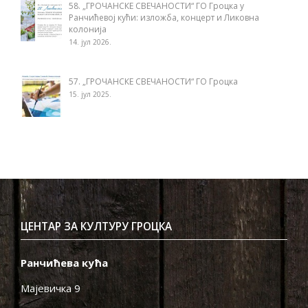
58. „ГРОЧАНСКЕ СВЕЧАНОСТИ“ ГО Гроцка у
Ранчићевој кући: изложба, концерт и Ликовна
колонија
14. јул 2026.
57. „ГРОЧАНСКЕ СВЕЧАНОСТИ“ ГО Гроцка
15. јул 2025.
ЦЕНТАР ЗА КУЛТУРУ ГРОЦКА
Ранчићева кућа
Мајевичка 9