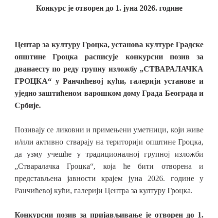
Конкурс је отворен до 1. јуна 2026. године
Центар за културу Гроцка, установа културе Градске
општине Гроцка расписује конкурсни позив за
дванаесту по реду групну изложбу „СТВАРАЛАЧКА
ГРОЦКА“ у Ранчићевој кући, галерији установе и
уједно заштићеном варошком дому Града Београда и
Србије.
Позивају се ликовни и примењени уметници, који живе
и/или активно стварају на територији општине Гроцка,
да узму учешће у традиционалној групној изложби
„Стваралачка Гроцка“, која ће бити отворена и
представљена јавности крајем јуна 2026. године у
Ранчићевој кући, галерији Центра за културу Гроцка.
Конкурсни позив за пријављивање је отворен до 1.