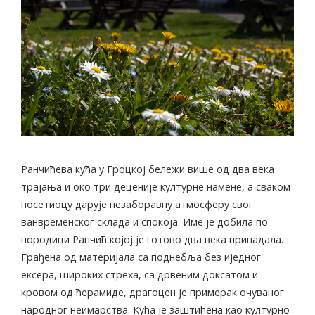
Ранчићева кућа у Гроцкој бележи више од два века
трајања и око три деценије културне намене, а сваком
посетиоцу дарује незаборавну атмосферу свог
ванвременског склада и спокоја. Име је добила по
породици Ранчић којој је готово два века припадала.
Грађена од материјала са поднебља без иједног
ексера, широких стреха, са дрвеним доксатом и
кровом од ћерамиде, драгоцен је примерак очуваног
народног неимарства. Кућа је заштићена као културно