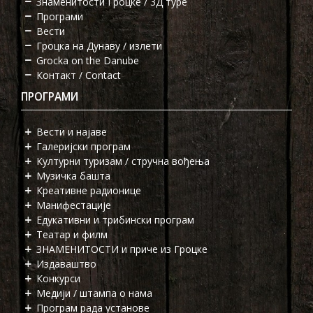
Знаменитости Гроцке / 3Д туре
Програми
Вести
Гроцка на Дунаву / излети
Grocka on the Danube
Контакт / Contact
ПРОГРАМИ
Вести и најаве
Галеријски програм
Културни туризам / стручна вођења
Музичка башта
Креативне радионице
Манифестације
Едукативни и трибински програм
Театар и филм
ЗНАМЕНИТОСТИ и приче из Гроцке
Издаваштво
Конкурси
Медији / штампа о нама
Програм рада установе