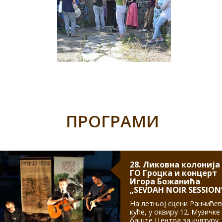
ПРОГРАМИ
28. Ликовна колонија
ГО Гроцка и концерт
Игора Божанића
„SEVDAH NOIR SESSION
На летњој сцени Ранчиће
куће, у оквиру 12. Музичке
баште Центра за културу