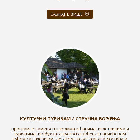
САЗНАЈТЕ ВИШЕ
КУЛТУРНИ ТУРИЗАМ / СТРУЧНА ВОЂЕЊА
Програм је намењен школама и ђацима, излетницима и
туристима, и обухвата кустоска вођења Ранчићевом
кућом са галеријом, Легатом др Александра Костића и