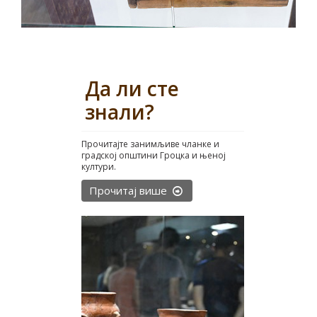
Да ли сте
знали?
Прочитајте занимљиве чланке и
градској општини Гроцка и њеној
култури.
Прочитај више