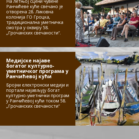
На летњој сцени чувене
Ранчићеве куће свечано је
отворена 28. Ликовна
колонија ГО Гроцка,
традиционална уметничка
смотра у оквиру 58.
„Грочанских свечаности“.
Медијске најаве
богатог културно-
уметничког програма у
Ранчићевој кући
Бројни електронски медији и
портали најављују богат
културно-уметнички програм
у Ранчићевој кући током 58.
„Грочанских свечаности“