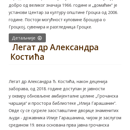
добро од великог значаја 1966. године и „домаћин“ је
установи Центар за културу општине Гроцка од 2006.
године. Постоји могућност куповине брошура о
Гроцкој, сувенира и разгледница Гроцке.
Детаљније
Легат др Александра
Костића
Легат др Александра Ђ. Костића, након деценија
заборава, од 2018. године доступан је јавности
у оквиру обновљене амбијенталне целине „Грочанска
чаршија“ и простора библиотеке „Илија Гарашанин”.
Овде су се сусреле заоставштине двојице знаменитих
људи - државника Илије Гарашанина, чијом је заслугом
средином 19. века основана прва јавна грочанска