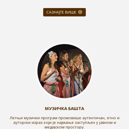
САЗНАЈТЕ ВИШЕ
МУЗИЧКА БАШТА
Летњи музички програм промовише аутентичан, етно и
ауторски израз који је најмање заступљен у јавном и
медијском простору.