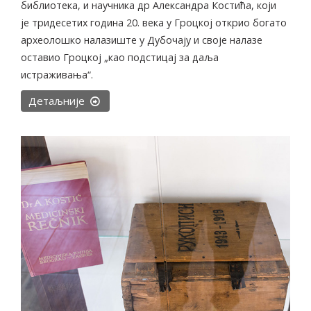
библиотека, и научника др Александра Костића, који
је тридесетих година 20. века у Гроцкој открио богато
археолошко налазиште у Дубочају и своје налазе
оставио Гроцкој „као подстицај за даља
истраживања“.
Детаљније