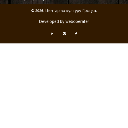
Центар за културу Гроцка.
© 2026.
Developed by weboperater