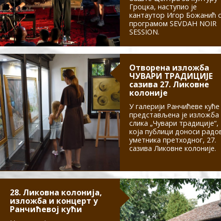
Гроцка, наступио је
кантаутор Игор Божанић 
програмом SEVDAH NOIR
SESSION.
Отворена изложба
ЧУВАРИ ТРАДИЦИЈЕ
сазива 27. Ликовне
колоније
У галерији Ранчићеве куће
представљена је изложба
слика „Чувари традиције“,
која публици доноси радо
уметника претходног, 27.
сазива Ликовне колоније.
28. Ликовна колонија,
изложба и концерт у
Ранчићевој кући