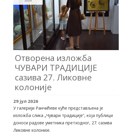
2026
Отворена изложба
ЧУВАРИ ТРАДИЦИЈЕ
сазива 27. Ликовне
колоније
29
јул
2026
У галерији Ранчићеве куће представљена је
изложба слика „Чувари традиције“, која публици
доноси радове уметника претходног, 27. сазива
Ликовне колоније.