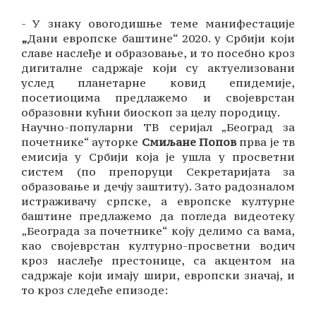
- У знаку овогодишње теме манифестације
„
Дани европске баштине“ 2020. у Србији који
славе наслеђе и образовање, и то посебно кроз
дигиталне садржаје који су актуелизовани
услед планетарне ковид епидемије,
посетиоцима предлажемо и својеврстан
образовни кућни биоскоп за целу породицу.
Научно-популарни ТВ серијал „Београд за
почетнике“ ауторке
Смиљане Попов
прва је тв
емисија у Србији која је ушла у просветни
систем (по препоруци Секретаријата за
образовање и дечју заштиту). Зато радозналом
истраживачу српске, а европске културне
баштине предлажемо да погледа видеотеку
„Београда за почетнике“ коју делимо са вама,
као својеврстан културно-просветни водич
кроз наслеђе престонице, са акцентом на
садржаје који имају шири, европски значај, и
то кроз следеће епизоде: