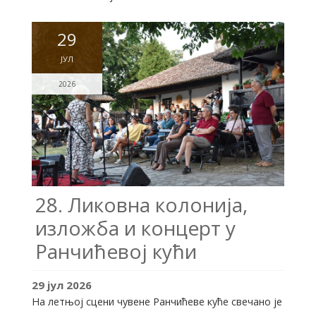
29
ЈУЛ
2026
28. Ликовна колонија,
изложба и концерт у
Ранчићевој кући
29
јул
2026
На летњој сцени чувене Ранчићеве куће свечано је