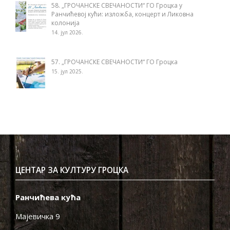
58. „ГРОЧАНСКЕ СВЕЧАНОСТИ“ ГО Гроцка у
Ранчићевој кући: изложба, концерт и Ликовна
колонија
14. јул 2026.
57. „ГРОЧАНСКЕ СВЕЧАНОСТИ“ ГО Гроцка
15. јул 2025.
ЦЕНТАР ЗА КУЛТУРУ ГРОЦКА
Ранчићева кућа
Мајевичка 9