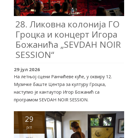
28. Ликовна колонија ГО
Гроцка и концерт Игора
Божанића „SEVDAH NOIR
SESSION“
29
јул
2026
На летњој сцени Ранчићеве куће, у оквиру 12.
Музичке баште Центра за културу Гроцка,
наступио је кантаутор Игор Божанић са
програмом SEVDAH NOIR SESSION.
29
ЈУЛ