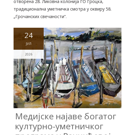
отворена 28. Ликовна колонија ГО Гроцка,
традиционална уметничка смотра у оквиру 58.
„Грочанских свечаности“.
24
ЈУЛ
2026
Медијске најаве богатог
културно-уметничког