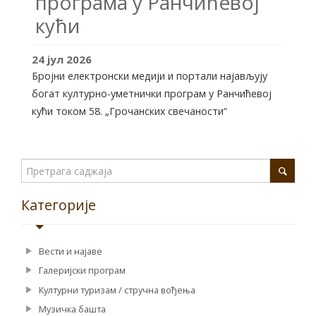
програма у Ранчићевој
кући
24
јул
2026
Бројни електронски медији и портали најављују
богат културно-уметнички програм у Ранчићевој
кући током 58. „Грочанских свечаности“
Категорије
Вести и најаве
Галеријски програм
Културни туризам / стручна вођења
Музичка башта