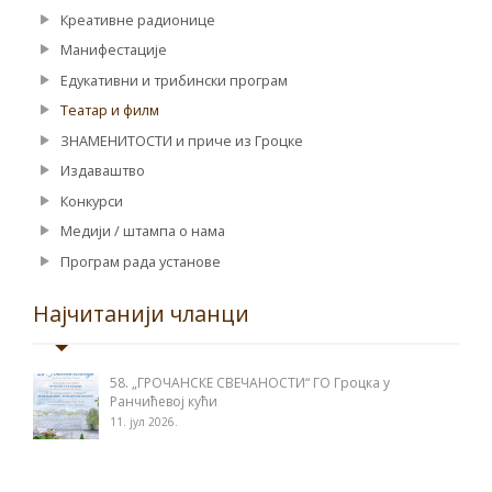
Креативне радионице
Манифестације
Едукативни и трибински програм
Театар и филм
ЗНАМЕНИТОСТИ и приче из Гроцке
Издаваштво
Конкурси
Медији / штампа о нама
Програм рада установе
Најчитанији чланци
58. „ГРОЧАНСКЕ СВЕЧАНОСТИ“ ГО Гроцка у
Ранчићевој кући
11. јул 2026.