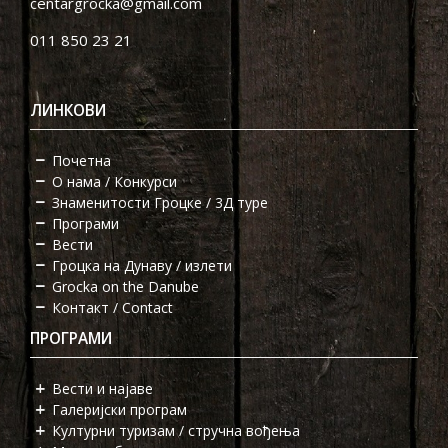
centargrocka@gmail.com
011 850 23 21
ЛИНКОВИ
Почетна
О нама / Конкурси
Знаменитости Гроцке / 3Д туре
Програми
Вести
Гроцка на Дунаву / излети
Grocka on the Danube
Контакт / Contact
ПРОГРАМИ
Вести и најаве
Галеријски програм
Културни туризам / стручна вођења