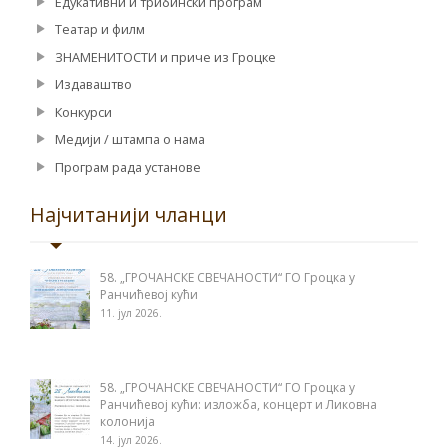
Едукативни и трибински програм
Театар и филм
ЗНАМЕНИТОСТИ и приче из Гроцке
Издаваштво
Конкурси
Медији / штампа о нама
Програм рада установе
Најчитанији чланци
58. „ГРОЧАНСКЕ СВЕЧАНОСТИ“ ГО Гроцка у
Ранчићевој кући
11. јул 2026.
58. „ГРОЧАНСКЕ СВЕЧАНОСТИ“ ГО Гроцка у
Ранчићевој кући: изложба, концерт и Ликовна
колонија
14. јул 2026.