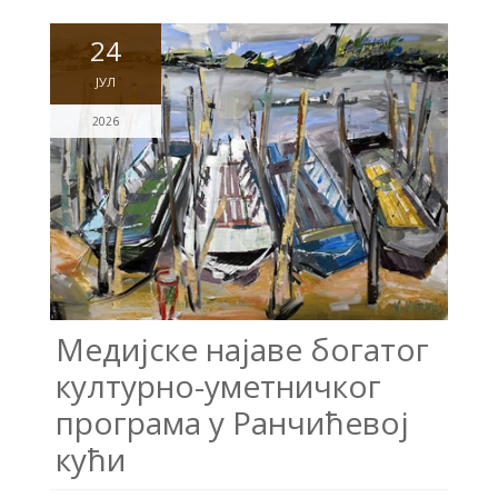
24
ЈУЛ
2026
Медијске најаве богатог
културно-уметничког
програма у Ранчићевој
кући