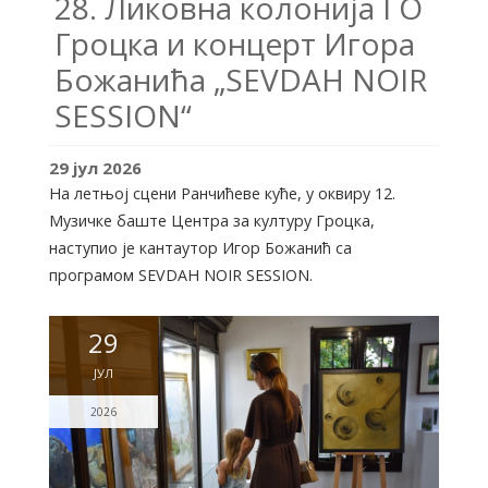
28. Ликовна колонија ГО
Гроцка и концерт Игора
Божанића „SEVDAH NOIR
SESSION“
29
јул
2026
На летњој сцени Ранчићеве куће, у оквиру 12.
Музичке баште Центра за културу Гроцка,
наступио је кантаутор Игор Божанић са
програмом SEVDAH NOIR SESSION.
29
ЈУЛ
2026