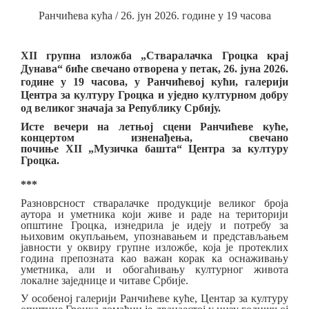
Ранчићева кућа /
26
. ју
н 2026. године у 19 часова
ХII групн
а
изложб
а
„Стваралачка Гроцка
крај
Дунава
“ биће
свечано
о
творена
у петак, 26. ју
н
а 2026.
године у 19 часова, у Ранчићевој кући, галерији
Центра за културу Гроцка и уједно културном добру
од великог значаја за Републику Србију.
Исте вечери на
летњој сцени
Ранчићеве куће,
концертом изненађења, свечано
почиње
XII
„Музичка башта“
Центра за културу
Гроцка.
***
Р
азноврсност стваралачке продукције великог броја
аутора и уметника који живе и раде на територији
општине Гроцка
, изнедрила је идеју и потребу за
њиховим о
купљање
м, упознавањем
и п
редстављањем
јавности
у оквиру групне изложбе,
која је протеклих
година препозната као важан
корак ка оснаживању
уметника
, али
и обогаћивању културног живота
локалне заједнице
и читаве Србије.
У особеној галерији Ранчићеве куће, Центар за културу