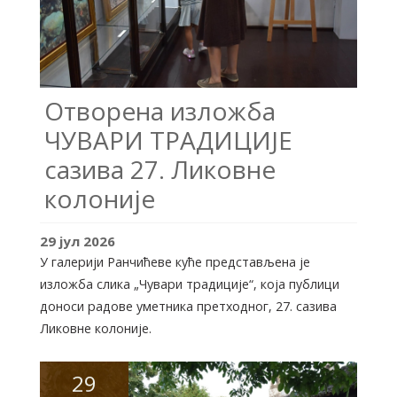
Отворена изложба
ЧУВАРИ ТРАДИЦИЈЕ
сазива 27. Ликовне
колоније
29
јул
2026
У галерији Ранчићеве куће представљена је
изложба слика „Чувари традиције“, која публици
доноси радове уметника претходног, 27. сазива
Ликовне колоније.
29