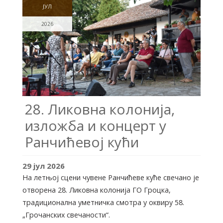
ЈУЛ
2026
28. Ликовна колонија,
изложба и концерт у
Ранчићевој кући
29
јул
2026
На летњој сцени чувене Ранчићеве куће свечано је
отворена 28. Ликовна колонија ГО Гроцка,
традиционална уметничка смотра у оквиру 58.
„Грочанских свечаности“.