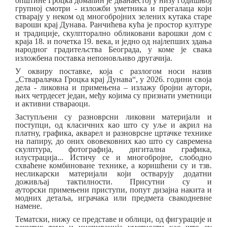
општине Гроцка домаћин је дванаестој у низу годишњој
групној смотри
-
изложби уметника и прегалаца који
стварају у неком од многобројних зелених кутака старе
вароши крај Дунава. Ранчићева кућа
је
простор културе
и традиције, скулпторално обликовани варошки дом с
краја 18. и почетка 19. века, и једно од најлепших здања
народнoг градитељства
Београда,
у коме је свака
изложбена поставка непоновљиво другачија.
У оквиру поставке, која с разлогом носи назив
„Стваралачка Гроцка
крај Дунава
“, у 2026. години своја
дела - ликовна и примењена – излажу бројни аутори
,
њих четрдесет један
, међу којима су признати уметници
и активни ствараоци
.
Заступљени су разноврсни ликовни материјали и
поступци, од класичних као што су уље и акрил на
платну, графика, акварел и разноврсне цртачке технике
на папиру, до оних ововековних као што су савремена
скулптура, фотографија, дигитална графика,
илустрација... Истичу се и многобројне, слободно
схваћене комбиноване технике, а коришћени су и тзв.
несликарски материјали који остварују додатни
доживљај тактилности.
Присутни су и
ауторски
примењени приступи, попут дизајна накита и
модних детаља, играчака или предмета свакодневне
намене.
Тематски, нижу се представе и облици
,
од фигурације и