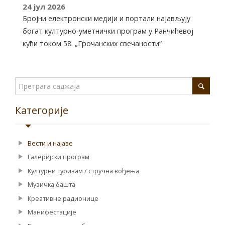
24
јул
2026
Бројни електронски медији и портали најављују
богат културно-уметнички програм у Ранчићевој
кући током 58. „Грочанских свечаности“
Категорије
Вести и најаве
Галеријски програм
Културни туризам / стручна вођења
Музичка башта
Креативне радионице
Манифестације