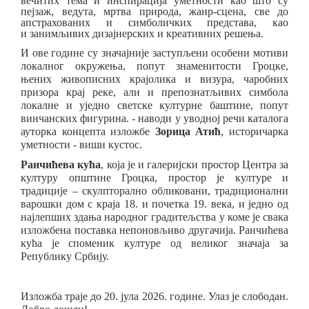
вечитих тема и инспирација уметности као што су
пејзаж, ведута, мртва природа, жанр-сцена, све до
апстрахованих и симболичких представа, као
и
занимљивих
дизајнерских и креативних решења.
И ове године су значајније заступљени особени мотиви
локалног окружења, попут знаменитости Гроцке,
њених живописних крајолика и визура, чаробних
призора крај реке
, али и препознатљивих симбола
локалне и уједно светске културне баштине, попут
винчанских фигурина.
- наводи у уводној речи каталога
ауторка концепта изложбе
Зорица Атић
, историчарка
уметности -
виши кустос
.
Ранчићева кућа
, која је и галеријски простор Центра за
културу општине Гроцка, простор је културе и
традиције – скулпторално обликовани, традиционални
варошки дом с краја 18. и почетка 19. века, и једно од
најлепших здања народнoг градитељства у коме је свака
изложбена поставка непоновљиво другачија. Ранчићева
кућа је споменик културе од великог значаја за
Републику Србију.
Изложба траје до 20. јула 2026. године. Улаз је слободан.