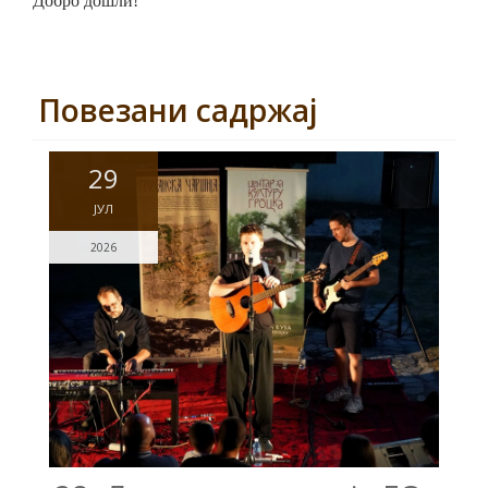
Добро дошли!
Повезани садржај
29
ЈУЛ
2026