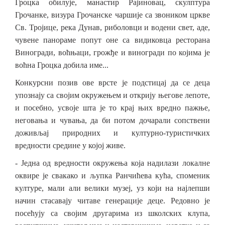
Гроцка обилује, манастир Рајиновац, скулптура
Грочанке, визура Грочанске чаршије са звоником цркве
Св. Тројице, река Дунав, риболовци и водени свет, аде,
чувене панораме попут оне са видиковца ресторана
Виногради, воћњаци, грожђе и виногради по којима је
воћна Гроцка добила име...
Конкурсни позив ове врсте је подстицај да се деца
упознају са својим окружењем и открију његове лепоте,
и посебно, усвоје шта је то крај њих вредно пажње,
неговања и чувања, да би потом дочарали сопствени
доживљај природних и културно-туристичких
вредности средине у којој живе.
- Једна од вредности окружења која надилази локалне
оквире је свакако и љупка Ранчићева кућа, споменик
културе, мали али велики музеј, уз који на најлепши
начин стасавају читаве генерације деце. Редовно је
посећују са својим другарима из школских клупа,