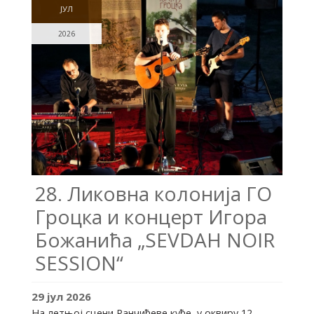
ЈУЛ
2026
28. Ликовна колонија ГО
Гроцка и концерт Игора
Божанића „SEVDAH NOIR
SESSION“
29
јул
2026
На летњој сцени Ранчићеве куће, у оквиру 12.