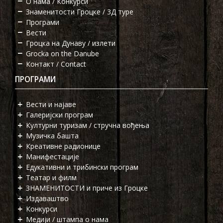
О нама / Конкурси
Знаменитости Гроцке / 3Д туре
Програми
Вести
Гроцка на Дунаву / излети
Grocka on the Danube
Контакт / Contact
ПРОГРАМИ
Вести и најаве
Галеријски програм
Културни туризам / стручна вођења
Музичка башта
Креативне радионице
Манифестације
Едукативни и трибински програм
Театар и филм
ЗНАМЕНИТОСТИ и приче из Гроцке
Издаваштво
Конкурси
Медији / штампа о нама