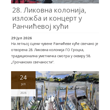
28. Ликовна колонија,
изложба и концерт у
Ранчићевој кући
29
јул
2026
На летњој сцени чувене Ранчићеве куће свечано је
отворена 28. Ликовна колонија ГО Гроцка,
традиционална уметничка смотра у оквиру 58.
„Грочанских свечаности“.
24
ЈУЛ
2026