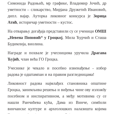
Симонида Радоњић, мр графике, Владимир Јочић, др
уметности – сликарство, Мирјана Дружетић Ивановић,
дипл. вајар. Ауторка ликовног конкурса је
Зорица
Атић
, историчар уметности – кустос.
На отварању догађаја представили су се ученици
ОМШ
„Невена Поповић“ у Гроцкој
, Мила Ћурчић и Сташа
Будимлија, виолина.
Награде и похвале је учесницима уручила
Драгана
Ћујић
, члан већа ГО Гроцка.
Учеснике је чекало и посебно изненађење - избор
радова је одштампан и на правим разгледницама!
Ликовност радова најмлађих становника општине
Гроцка, занимљива решења и виђења чине ову изложбу
посебном и инспиративном, а међу мотивима су се
нашли Ранчићева кућа, Дама из Винче, симболи
винчанске културе и археолошких налазишта којима