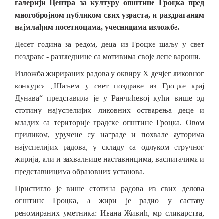
галерији Центра за културу општине Гроцка пред
многобројном публиком свих узраста, и раздраганим
најмлађим посетиоцима, учесницима изложбе.
Десет година за редом, деца из Гроцке шаљу у свет
поздраве - разгледнице са мотивима своје лепе вароши.
Изложба жирираних радова у оквиру X дечјег ликовног
конкурса „Шаљем у свет поздраве из Гроцке крај
Дунава“ представила је у Ранчићевој кући више од
стотину најуспелијих ликовних остварења деце и
младих са територије градске општине Гроцка. Овом
приликом, уручене су награде и похвале ауторима
најуспелијих радова, у складу са одлуком стручног
жирија, али и захвалнице наставницима, васпитачима и
представницима образовних установа.
Пристигло је више стотина радова из свих делова
општине Гроцка, а жири је радио у саставу
реномираних уметника: Ивана Живић, мр сликарства,