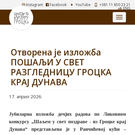
Instagram
Facebook
YouTube
+381 11 850 23 21
ENG
Отворена је изложба
ПОШАЉИ У СВЕТ
РАЗГЛЕДНИЦУ ГРОЦКА
КРАЈ ДУНАВА
17. април 2026.
Јубиларна изложба дечјих радова по Ликовном
конкурсу „Шаљем у свет поздраве - из Гроцке крај
Дунава“ представљена је у Ранчићевој кући –