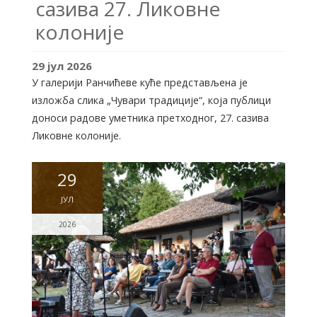
сазива 27. Ликовне
колоније
29
јул
2026
У галерији Ранчићеве куће представљена је
изложба слика „Чувари традиције“, која публици
доноси радове уметника претходног, 27. сазива
Ликовне колоније.
29
ЈУЛ
2026