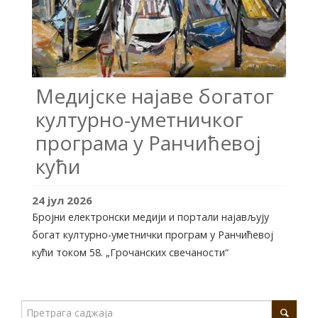
Медијске најаве богатог
културно-уметничког
програма у Ранчићевој
кући
24
јул
2026
Бројни електронски медији и портали најављују
богат културно-уметнички програм у Ранчићевој
кући током 58. „Грочанских свечаности“