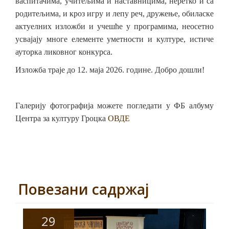
васпитачима, учитељима и наставницима, неретко и са
родитељима, и кроз игру и лепу реч, дружење, обиласке
актуелних изложби и учешће у програмима, неосетно
усвајају многе елементе уметности и културе, истиче
ауторка ликовног конкурса.
Изложба траје до 12. маја 2026. године. Добро дошли!
Галерију фотографија можете погледати
у
ФБ албуму
Центра за културу Гроцка
ОВДЕ
Повезани садржај
29