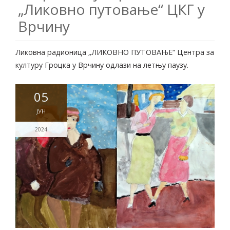
„Ликовно путовање“ ЦКГ у
Врчину
Ликовна радионица „ЛИКОВНО ПУТОВАЊЕ“ Центра за
културу Гроцка у Врчину одлази на летњу паузу.
05
ЈУН
2024