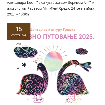
Александра Костића са кустоскињом Зорицом Атић и
археологом Радетом Милићем! Среда, 24. септембар
2025. у 10.30h
15
СЕПТЕМБАР
2025