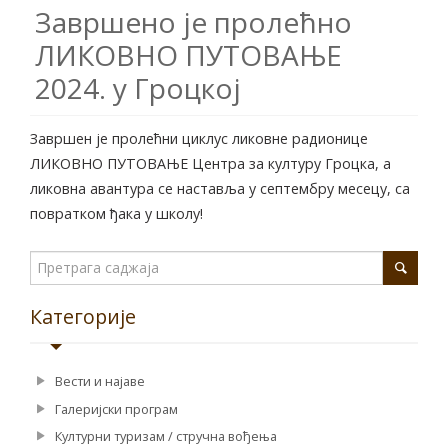
Завршено je пролећно
ЛИКОВНО ПУТОВАЊЕ
2024. у Гроцкој
Завршен је пролећни циклус ликовне радионице
ЛИКОВНО ПУТОВАЊЕ Центра за културу Гроцка, a
ликовна авантура се наставља у септембру месецу, са
повратком ђака у школу!
Категорије
Вести и најаве
Галеријски програм
Културни туризам / стручна вођења