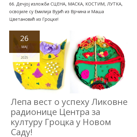
66. Дечјој изложби СЦЕНА, МАСКА, КОСТИМ, ЛУТКА,
освојиле су Емилија Вујић из Врчина и Маша
Цветановић из Гроцке!
26
МАЈ
2025
Лепа вест о успеху Ликовне
радионице Центра за
културу Гроцка у Новом
Саду!