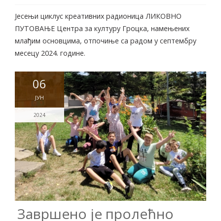
Јесењи циклус креативних радионица ЛИКОВНО
ПУТОВАЊЕ Центра за културу Гроцка, намењених
млађим основцима, отпочиње са радом у септембру
месецу 2024. године.
06
ЈУН
2024
Завршено је пролећно