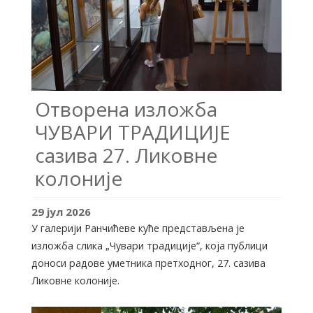
Отворена изложба
ЧУВАРИ ТРАДИЦИЈЕ
сазива 27. Ликовне
колоније
29
јул
2026
У галерији Ранчићеве куће представљена је
изложба слика „Чувари традиције“, која публици
доноси радове уметника претходног, 27. сазива
Ликовне колоније.