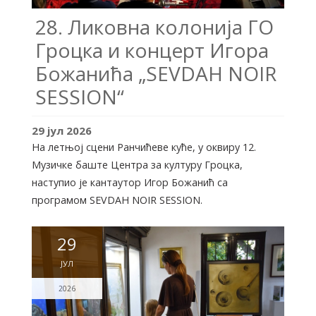
28. Ликовна колонија ГО
Гроцка и концерт Игора
Божанића „SEVDAH NOIR
SESSION“
29
јул
2026
На летњој сцени Ранчићеве куће, у оквиру 12.
Музичке баште Центра за културу Гроцка,
наступио је кантаутор Игор Божанић са
програмом SEVDAH NOIR SESSION.
29
ЈУЛ
2026