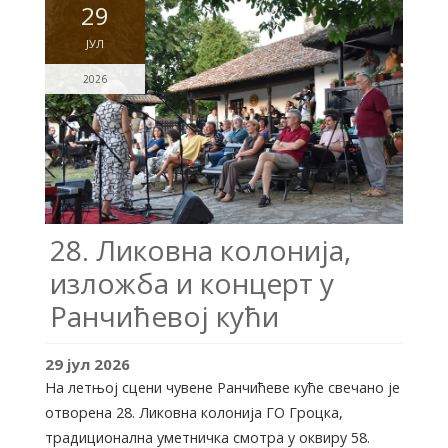
29
ЈУЛ
2026
28. Ликовна колонија,
изложба и концерт у
Ранчићевој кући
29
јул
2026
На летњој сцени чувене Ранчићеве куће свечано је
отворена 28. Ликовна колонија ГО Гроцка,
традиционална уметничка смотра у оквиру 58.