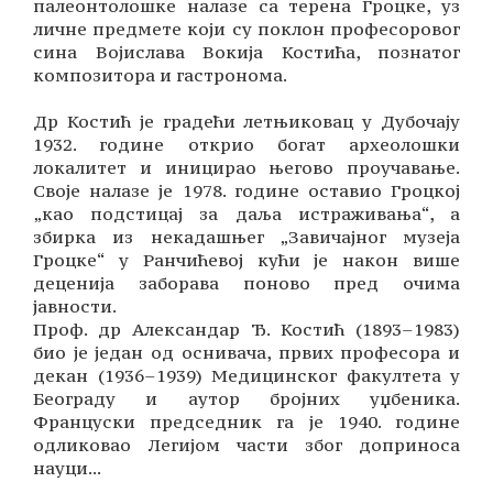
палеонтолошке налазе са терена Гроцке, уз
личне предмете који су поклон професоровог
сина Војислава Вокија Костића, познатог
композитора и гастронома.
Др Костић је градећи летњиковац у Дубочају
1932. године открио богат археолошки
локалитет и иницирао његово проучавање.
Своје налазе је 1978. године оставио Гроцкој
„као подстицај за даља истраживања“, а
збирка из некадашњег „Завичајног музеја
Гроцке“ у Ранчићевој кући је након више
деценија заборава поново пред очима
јавности.
Проф. др Александар Ђ. Костић (1893–1983)
био је један од оснивача, првих професора и
декан (1936–1939) Медицинског факултета у
Београду и аутор бројних уџбеника.
Француски председник га је 1940. године
одликовао Легијом части због доприноса
науци...