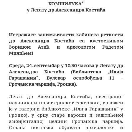
КОМШИЛУКА“
у Легату др Александра Костића
Истражите занимљивости кабинета реткости
др Александра Костића са кустоскињом
Зорицом Атић и археологом Радетом
Милићем!
Среда, 24. септембар у 10.30 часова у Легату др
Александра Костића (Библиотека „Илија
Гарашанин“, Булевар ослобођења 11 -
Грочанска чаршија, Гроцка).
Легат др Александра Костића, свестраног
научника и првог српског сексолога, изложен
је у галерији библиотеке „Илија Гарашанин“ у
Гроцкој, у срцу старе вароши и заштићеној
амбијенталној целини Грочанска чаршија.
Стална поставка обухвата археолошке и