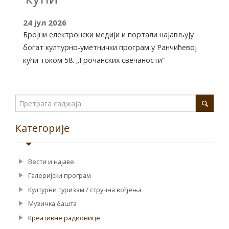
24
јул
2026
Бројни електронски медији и портали најављују
богат културно-уметнички програм у Ранчићевој
кући током 58. „Грочанских свечаности“
Категорије
Вести и најаве
Галеријски програм
Културни туризам / стручна вођења
Музичка башта
Креативне радионице