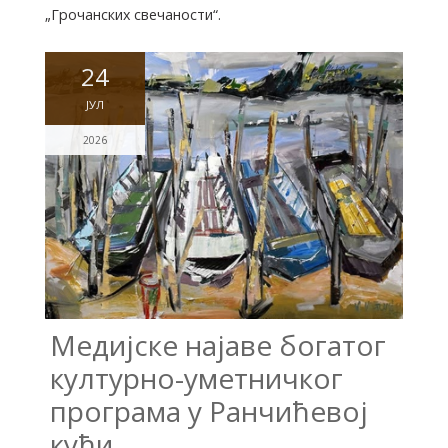
„Грочанских свечаности“.
24
ЈУЛ
2026
Медијске најаве богатог
културно-уметничког
програма у Ранчићевој
кући