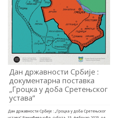
Дан државности Србије :
документарна поставка
„Гроцка у доба Сретењског
устава“
Дан државности Србије : „Гроцка у доба Сретењског
устава“ Ранчићева кућа, субота, 15. фебруар 2025. од