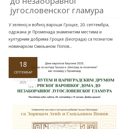
до незаборавног
југословенског гламура
У зеленој и воћној вароши Гроцке, 20. септембра,
одржана је Променада знаменитим местима и
културним добрима Гроцке (Београда) са познатом
новинарком Смиљаном Попов...
18
СЕПТЕМБАР
2025