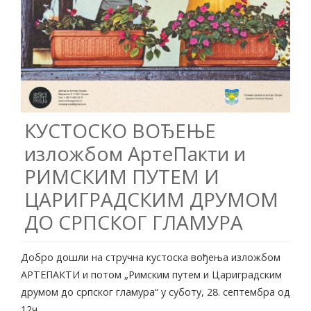
КУСТОСКO ВОЂЕЊE
изложбом АртеПакти и
РИМСКИМ ПУТЕМ И
ЦАРИГРАДСКИМ ДРУМОМ
ДО СРПСКОГ ГЛАМУРА
Добро дошли на стручнa кустоскa вођењa изложбом
АРТЕПАКТИ и потом „Римским путем и Цариградским
друмом до српског гламура“ у суботу, 28. септембра од
12ч