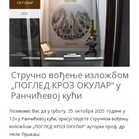
ОКТОБАР
2025
Стручно вођење изложбом
„ПОГЛЕД КРОЗ ОКУЛАР“ у
Ранчићевој кући
Позивамо Вас да у суботу, 25. октобра 2025. године у
12ч у Ранчићевој кући, присуствујете стручном вођењу
изложбом „ПОГЛЕД КРОЗ ОКУЛАР“ ауторке проф. др
Неле Пушкаш.