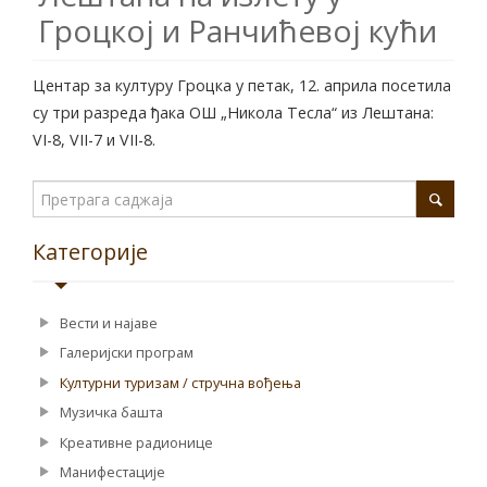
Гроцкој и Ранчићевој кући
Центар за културу Гроцка у петак, 12. априла посетила
су три разреда ђака ОШ „Никола Тесла“ из Лештана:
VI-8, VII-7 и VII-8.
Категорије
Вести и најаве
Галеријски програм
Културни туризам / стручна вођења
Музичка башта
Креативне радионице
Манифестације