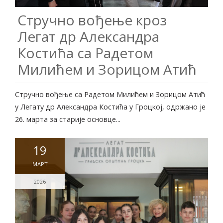
Стручно вођење кроз
Легат др Александра
Костића са Радетом
Милићем и Зорицом Атић
Стручно вођење са Радетом Милићем и Зорицом Атић
у Легату др Александра Костића у Гроцкој, одржано је
26. марта за старије основце...
19
МАРТ
2026