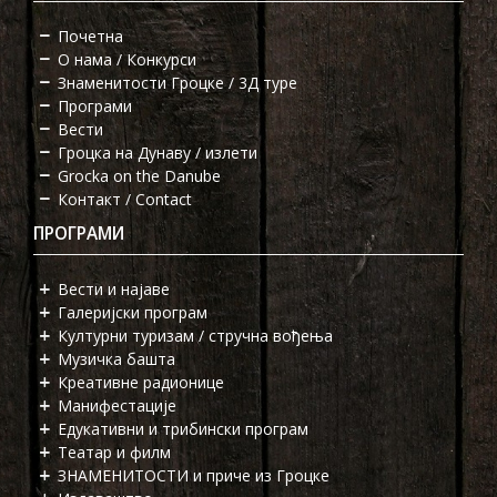
Почетна
О нама / Конкурси
Знаменитости Гроцке / 3Д туре
Програми
Вести
Гроцка на Дунаву / излети
Grocka on the Danube
Контакт / Contact
ПРОГРАМИ
Вести и најаве
Галеријски програм
Културни туризам / стручна вођења
Музичка башта
Креативне радионице
Манифестације
Едукативни и трибински програм
Театар и филм
ЗНАМЕНИТОСТИ и приче из Гроцке