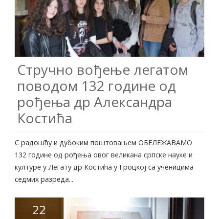
Стручно вођење легатом
поводом 132 године од
рођења др Александра
Костића
С радошћу и дубоким поштовањем ОБЕЛЕЖАВАМО
132 године од рођења овог великана српске науке и
културе у Легату др Костића у Гроцкој са ученицима
седмих разреда...
22