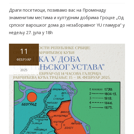
Драги посетиоци, позивамо вас на Променаду
знаменитим местима и културним добрима Гроцке „Од
српског варошког дома до незаборавног YU гламура“ у
недељу 27. јула у 18h
11
ФЕБРУАР
2025