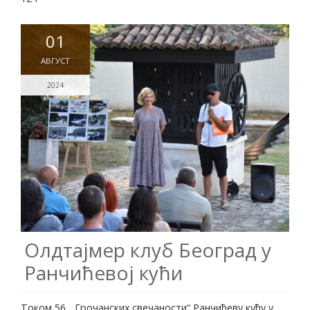
01
АВГУСТ
2024
Олдтајмер клуб Београд у
Ранчићевој кући
Током 56. „Грочанских свечаности“ Ранчићеву кућу у