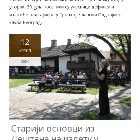
уторак, 30. јула посетили су учесници дефилеа и
изложбе олдтајмера у Гроцкој, чланови Олдтајмер
клуба Београд.
12
АПРИЛ
2024
Старији основци из
Лештана на излету у