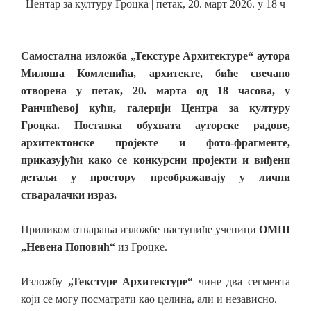
Центар за културу Гроцка |
петак, 20. март 2026. у 18 ч
Самостална изложба „Текстуре Архитектуре“ аутора
Милоша Комленића, архитекте,
биће свечано
отворена
у петак, 20. марта од 18 часова
,
у
Ранчићевој кући, галерији Центра за културу
Гроцка. Поставка обухвата ауторске рад
o
ве,
архитектонске пројекте и фото-фрагменте,
приказујући како се конкурсни пројекти и виђени
детаљи у простору преображавају у лични
стваралачки израз.
Приликом отварања
изложб
е наступ
иће
ученици
ОМШ
„Невена Поповић“
из
Гроцк
е
.
Изложбу
„
Текстуре Архитектуре
“
чине два сегмента
који се могу посматрати као целина, али и независно.