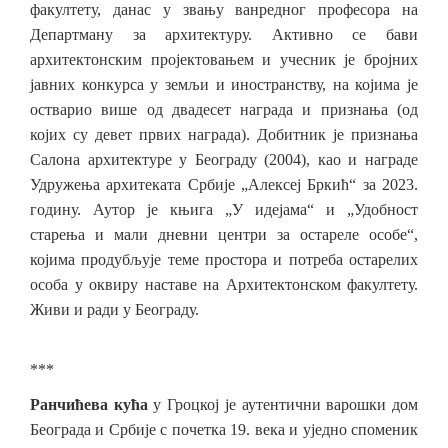
факултету, данас у звању ванредног професора на
Департману за архитектуру. Активно се бави
архитектонским пројектовањем и учесник је бројних
јавних конкурса у земљи и иностранству, на којима је
остварио више од двадесет награда и признања (од
којих су девет првих награда). Добитник је признања
Салона архитектуре у Београду (2004), као и награде
Удружења архитеката Србије „Алексеј Бркић“ за 2023.
годину. Аутор је књига „У идејама“ и „Удобност
старења и мали дневни центри за остареле особе“,
којима продубљује теме простора и потреба остарелих
особа у оквиру наставе на Архитектонском факултету.
Живи и ради у Београду.
***
Ранчићева кућа
у Гроцкој је аутентични варошки дом
Београда и Србије с почетка 19. века и уједно споменик