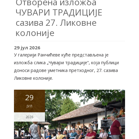
Отворена изложба
ЧУВАРИ ТРАДИЦИЈЕ
сазива 27. Ликовне
колоније
29
јул
2026
У галерији Ранчићеве куће представљена је
изложба слика „Чувари традиције“, која публици
доноси радове уметника претходног, 27. сазива
Ликовне колоније.
29
ЈУЛ
2026