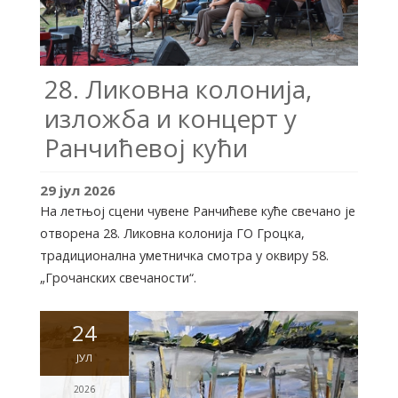
28. Ликовна колонија,
изложба и концерт у
Ранчићевој кући
29
јул
2026
На летњој сцени чувене Ранчићеве куће свечано је
отворена 28. Ликовна колонија ГО Гроцка,
традиционална уметничка смотра у оквиру 58.
„Грочанских свечаности“.
24
ЈУЛ
2026