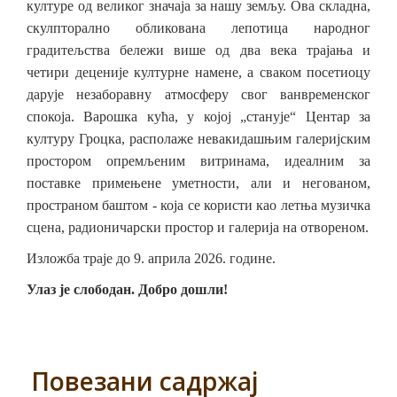
културе од великог значаја за нашу земљу. Ова складна,
скулпторално обликована лепотица народног
градитељства бележи више од два века трајања и
четири деценије културне намене, а сваком посетиоцу
дарује незаборавну атмосферу свог ванвременског
спокоја. Варошка кућа, у којој „станује“ Центар за
културу Гроцка, располаже
невакидашњим
галеријским
простором опремљеним витринама, идеалним за
поставке примењене уметности, али и негованом,
пространом баштом - која се користи као летња музичка
сцена, радионичарски простор и галерија на отвореном.
Изложба траје до 9. априла 2026. године.
Улаз је слободан. Добро дошли!
Повезани садржај