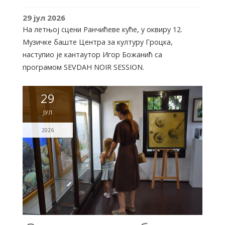
29
јул
2026
На летњој сцени Ранчићеве куће, у оквиру 12.
Музичке баште Центра за културу Гроцка,
наступио је кантаутор Игор Божанић са
програмом SEVDAH NOIR SESSION.
29
ЈУЛ
2026