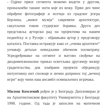
-
Одјеке првог сегмента можемо видети у другом,
проналазећи танане нити које их вежу. Први део чине
обрађене фотографије и исечци из градског језгра
Берлина, „живог музеја“ савремене архитектуре,
сакупљени током студијског боравка. Други део
представља ауторски рад на пројектима на нашем
поднебљу и у Русији
-
објашњава аутор у предговору
каталога.
П
оставка истражује како се
„очима архитекте“
уочавају детаљи невидљиви обичном посматрачу.
Усредређивање на сегмент и његово свођење на
дводимензионални приказ осветљава другачију визију
градитељства, док изабрани пројекти обједињују
интуитивну нит спознаје и лични допринос тој „вечној
игри“ коју чини наш ансамбл осмишљених играчака.
Милош Комленић
рођен је у Београду. Дипломирао је
на Архитектонском факултету Универзитета у Београду
1998. године. Од тада је запослен на матичном