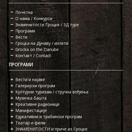
Почетна
О нама / Конкурси
Знаменитости Гроцке / 3Д туре
Програми
Вести
Гроцка на Дунаву / излети
Grocka on the Danube
Контакт / Contact
ПРОГРАМИ
Вести и најаве
Галеријски програм
Културни туризам / стручна вођења
Музичка башта
Креативне радионице
Манифестације
Едукативни и трибински програм
Театар и филм
ЗНАМЕНИТОСТИ и приче из Гроцке