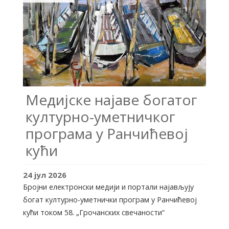
Медијске најаве богатог
културно-уметничког
програма у Ранчићевој
кући
24
јул
2026
Бројни електронски медији и портали најављују
богат културно-уметнички програм у Ранчићевој
кући током 58. „Грочанских свечаности“